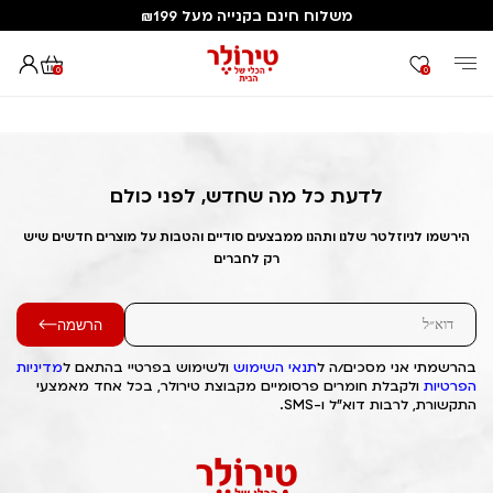
משלוח חינם בקנייה מעל ₪199
0
0
דף הבית
Out of Stock Alert 2025/03/13 1741847550
לדעת כל מה שחדש, לפני כולם
הירשמו לניוזלטר שלנו ותהנו ממבצעים סודיים והטבות על מוצרים חדשים שיש
רק לחברים
הרשמה
בהרשמתי אני מסכים/ה ל
תנאי השימוש
ולשימוש בפרטיי בהתאם ל
מדיניות
הפרטיות
ולקבלת חומרים פרסומיים מקבוצת טירולר, בכל אחד מאמצעי
התקשורת, לרבות דוא"ל ו-SMS.