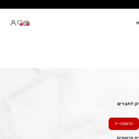
ת
0
0
רק לחברים
הרשמה
ם פרסומיים