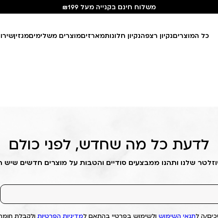
משלוח חינם בקנייה מעל ₪199
כל המוצרים
נקיון רצפה
נקיון חלונות
מארזים
מוצרים משלימים
מגזין
שירו
לדעת כל מה שחדש, לפני כולם
וזלטר שלנו ותהנו ממבצעים סודיים והטבות על מוצרים חדשים שיש 
ים/ה ל
תנאי השימוש
ולשימוש בפרטיי בהתאם ל
מדיניות הפרטיות
ולקבלת חומרי