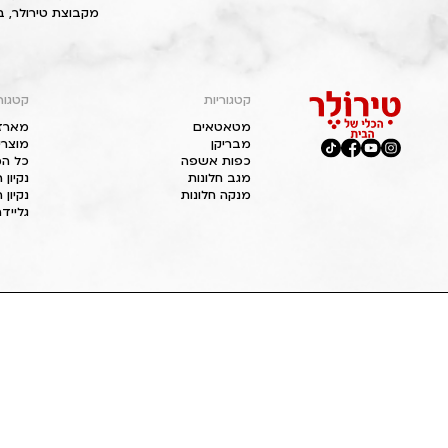
מקבוצת טירולר, ב
קטגוריות
קטגור
מטאטאים
מארז
מבריקן
מוצרי
כפות אשפה
כל המ
מגב חלונות
נקיון
מנקה חלונות
נקיון 
גליידר