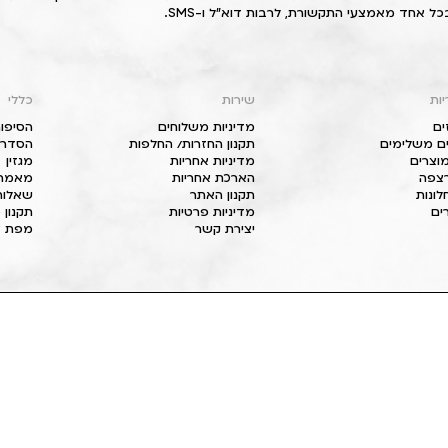
כל אחד מאמצעי התקשורת, לרבות דוא"ל ו-SMS.
יות
שירות
כללי
ים
מדיניות משלוחים
הסיפור
ם משלימים
תקנון החזרות/ החלפות
הסדרי 
וצרים
מדיניות אחריות
מגזין
 רצפה
הארכת אחריות
מאמרי
חלונות
תקנון האתר
שאלות
ים
מדיניות פרטיות
תקנון 
יצירת קשר
מפת א