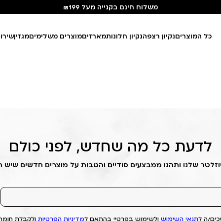
משלוח חינם בקנייה מעל ₪199
כל המוצרים
נקיון רצפה
נקיון חלונות
מארזים
מוצרים משלימים
מגזין
שירו
לדעת כל מה שחדש, לפני כולם
וזלטר שלנו ותהנו ממבצעים סודיים והטבות על מוצרים חדשים שיש 
ים/ה ל
תנאי השימוש
ולשימוש בפרטיי בהתאם ל
מדיניות הפרטיות
ולקבלת חומרי