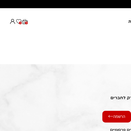
ת
0
0
רק לחברים
הרשמה
ם פרסומיים