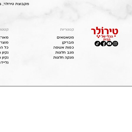
מקבוצת טירולר, ב
קטגוריות
קטגור
מטאטאים
מארז
מבריקן
מוצרי
כפות אשפה
כל המ
מגב חלונות
נקיון
מנקה חלונות
נקיון 
גליידר