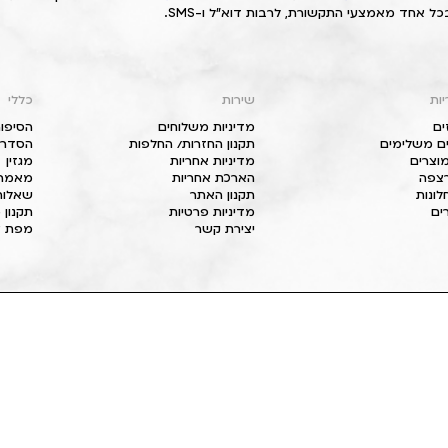
כל אחד מאמצעי התקשורת, לרבות דוא"ל ו-SMS.
יות
שירות
כללי
ים
מדיניות משלוחים
הסיפור
ם משלימים
תקנון החזרות/ החלפות
הסדרי 
וצרים
מדיניות אחריות
מגזין
 רצפה
הארכת אחריות
מאמרי
חלונות
תקנון האתר
שאלות
ים
מדיניות פרטיות
תקנון 
יצירת קשר
מפת א