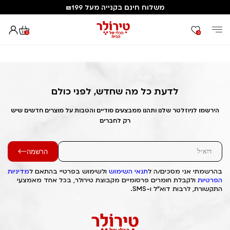
משלוח חינם בקנייה מעל ₪199
0
0
דף הבית
Out of Stock Alert 2025/02/21 1740171071
לדעת כל מה שחדש, לפני כולם
הירשמו לניוזלטר שלנו ותהנו ממבצעים סודיים והטבות על מוצרים חדשים שיש
רק לחברים
הרשמה
בהרשמתי אני מסכים/ה ל
תנאי השימוש
ולשימוש בפרטיי בהתאם ל
מדיניות
הפרטיות
ולקבלת חומרים פרסומיים מקבוצת טירולר, בכל אחד מאמצעי
התקשורת, לרבות דוא"ל ו-SMS.