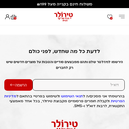
משלוח חינם בקנייה מעל ₪199
0
0
דף הבית
Out of Stock Alert 2025/02/18 1739885582
לדעת כל מה שחדש, לפני כולם
הירשמו לניוזלטר שלנו ותהנו ממבצעים סודיים והטבות על מוצרים חדשים שיש
רק לחברים
הרשמה
בהרשמתי אני מסכים/ה ל
תנאי השימוש
ולשימוש בפרטיי בהתאם ל
מדיניות
הפרטיות
ולקבלת חומרים פרסומיים מקבוצת טירולר, בכל אחד מאמצעי
התקשורת, לרבות דוא"ל ו-SMS.