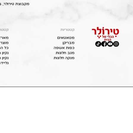
מקבוצת טירולר, ב
קטגוריות
קטגור
מטאטאים
מארז
מבריקן
מוצרי
כפות אשפה
כל המ
מגב חלונות
נקיון
מנקה חלונות
נקיון 
גליידר