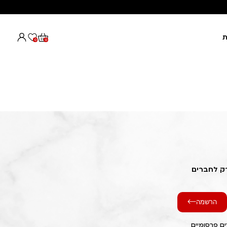
ת
0
0
רק לחברים
הרשמה
ם פרסומיים