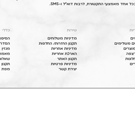
כל אחד מאמצעי התקשורת, לרבות דוא"ל ו-SMS.
יות
שירות
כללי
ים
מדיניות משלוחים
הסיפור
ם משלימים
תקנון החזרות/ החלפות
הסדרי 
וצרים
מדיניות אחריות
מגזין
 רצפה
הארכת אחריות
מאמרי
חלונות
תקנון האתר
שאלות
ים
מדיניות פרטיות
תקנון 
יצירת קשר
מפת א