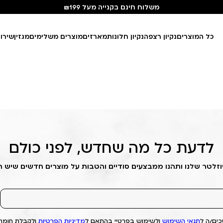
משלוח חינם בקנייה מעל ₪199
כל המוצרים
נקיון רצפה
נקיון חלונות
מארזים
מוצרים משלימים
מגזין
שירו
לדעת כל מה שחדש, לפני כולם
וזלטר שלנו ותהנו ממבצעים סודיים והטבות על מוצרים חדשים שיש 
ים/ה ל
תנאי השימוש
ולשימוש בפרטיי בהתאם ל
מדיניות הפרטיות
ולקבלת חומרי