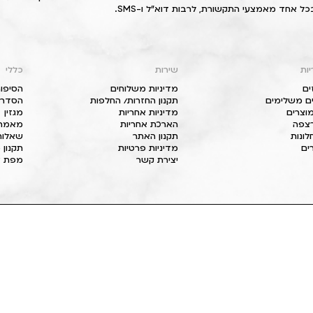
כל אחד מאמצעי התקשורת, לרבות דוא"ל ו-SMS.
יות
שירות
כללי
ים
מדיניות משלוחים
הסיפור
ם משלימים
תקנון החזרות/ החלפות
הסדרי 
וצרים
מדיניות אחריות
מגזין
 רצפה
הארכת אחריות
מאמרי
חלונות
תקנון האתר
שאלות
ים
מדיניות פרטיות
תקנון 
יצירת קשר
מפת א