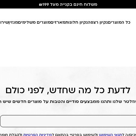
משלוח חינם בקנייה מעל ₪199
כל המוצרים
נקיון רצפה
נקיון חלונות
מארזים
מוצרים משלימים
מגזין
שירו
לדעת כל מה שחדש, לפני כולם
וזלטר שלנו ותהנו ממבצעים סודיים והטבות על מוצרים חדשים שיש 
ים/ה ל
תנאי השימוש
ולשימוש בפרטיי בהתאם ל
מדיניות הפרטיות
ולקבלת חומרי