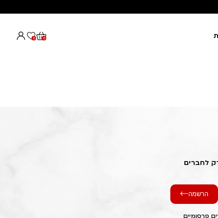
ת
0
0
רק לחברים
הרשמה
ם פרסומיים