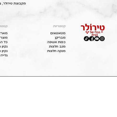
מקבוצת טירולר, ב
קטגוריות
קטגור
מטאטאים
מארז
מבריקן
מוצרי
כפות אשפה
כל המ
מגב חלונות
נקיון
מנקה חלונות
נקיון 
גליידר