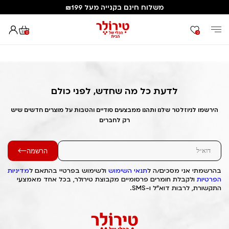
משלוח חינם בקנייה מעל ₪199
0
0
דף הבית
Out of Stock Alert 2025/02/11 1739283393
לדעת כל מה שחדש, לפני כולם
הירשמו לניוזלטר שלנו ותהנו ממבצעים סודיים והטבות על מוצרים חדשים שיש
רק לחברים
הרשמה
בהרשמתי אני מסכים/ה ל
תנאי השימוש
ולשימוש בפרטיי בהתאם ל
מדיניות
הפרטיות
ולקבלת חומרים פרסומיים מקבוצת טירולר, בכל אחד מאמצעי
התקשורת, לרבות דוא"ל ו-SMS.