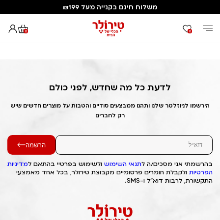
משלוח חינם בקנייה מעל ₪199
0
0
דף הבית
Out of Stock Alert 2025/02/11 1739254934
לדעת כל מה שחדש, לפני כולם
הירשמו לניוזלטר שלנו ותהנו ממבצעים סודיים והטבות על מוצרים חדשים שיש
רק לחברים
הרשמה
בהרשמתי אני מסכים/ה ל
תנאי השימוש
ולשימוש בפרטיי בהתאם ל
מדיניות
הפרטיות
ולקבלת חומרים פרסומיים מקבוצת טירולר, בכל אחד מאמצעי
התקשורת, לרבות דוא"ל ו-SMS.