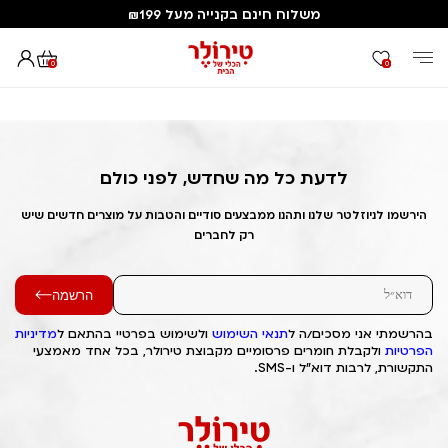
משלוח חינם בקנייה מעל ₪199
0
0
דף הבית
Out of Stock Alert 2025/02/09 1739112339
לדעת כל מה שחדש, לפני כולם
הירשמו לניוזלטר שלנו ותהנו ממבצעים סודיים והטבות על מוצרים חדשים שיש
רק לחברים
הרשמה
בהרשמתי אני מסכים/ה ל
תנאי השימוש
ולשימוש בפרטיי בהתאם ל
מדיניות
הפרטיות
ולקבלת חומרים פרסומיים מקבוצת טירולר, בכל אחד מאמצעי
התקשורת, לרבות דוא"ל ו-SMS.