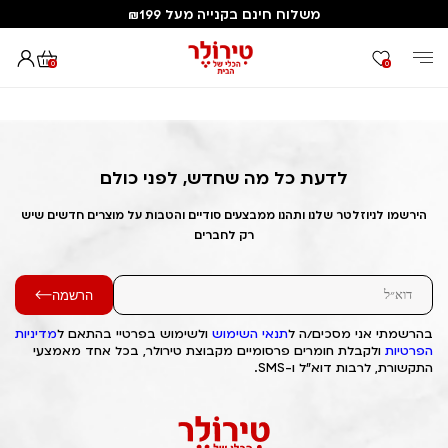
משלוח חינם בקנייה מעל ₪199
0
0
דף הבית
Out of Stock Alert 2025/02/07 1738936578
לדעת כל מה שחדש, לפני כולם
הירשמו לניוזלטר שלנו ותהנו ממבצעים סודיים והטבות על מוצרים חדשים שיש
רק לחברים
הרשמה
בהרשמתי אני מסכים/ה ל
תנאי השימוש
ולשימוש בפרטיי בהתאם ל
מדיניות
הפרטיות
ולקבלת חומרים פרסומיים מקבוצת טירולר, בכל אחד מאמצעי
התקשורת, לרבות דוא"ל ו-SMS.