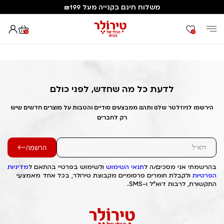
משלוח חינם בקנייה מעל ₪199
0
0
דף הבית
Out of Stock Alert 2025/02/06 1738856865
לדעת כל מה שחדש, לפני כולם
הירשמו לניוזלטר שלנו ותהנו ממבצעים סודיים והטבות על מוצרים חדשים שיש
רק לחברים
הרשמה
בהרשמתי אני מסכים/ה ל
תנאי השימוש
ולשימוש בפרטיי בהתאם ל
מדיניות
הפרטיות
ולקבלת חומרים פרסומיים מקבוצת טירולר, בכל אחד מאמצעי
התקשורת, לרבות דוא"ל ו-SMS.