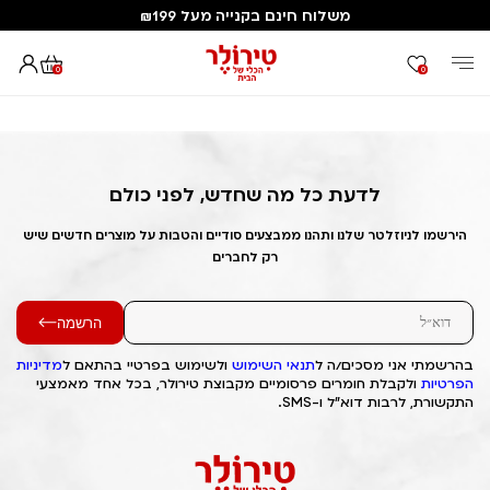
משלוח חינם בקנייה מעל ₪199
0
0
דף הבית
Out of Stock Alert 2025/02/06 1738848533
לדעת כל מה שחדש, לפני כולם
הירשמו לניוזלטר שלנו ותהנו ממבצעים סודיים והטבות על מוצרים חדשים שיש
רק לחברים
הרשמה
בהרשמתי אני מסכים/ה ל
תנאי השימוש
ולשימוש בפרטיי בהתאם ל
מדיניות
הפרטיות
ולקבלת חומרים פרסומיים מקבוצת טירולר, בכל אחד מאמצעי
התקשורת, לרבות דוא"ל ו-SMS.