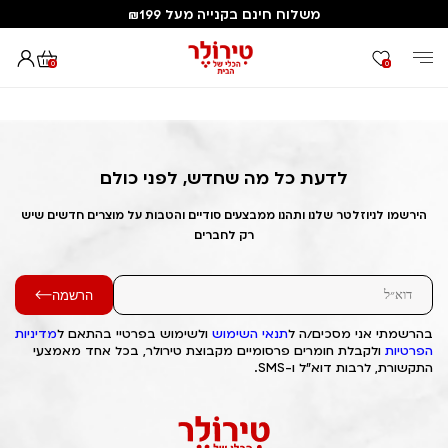
משלוח חינם בקנייה מעל ₪199
0
0
דף הבית
Out of Stock Alert 2025/02/03 1738613595
לדעת כל מה שחדש, לפני כולם
הירשמו לניוזלטר שלנו ותהנו ממבצעים סודיים והטבות על מוצרים חדשים שיש
רק לחברים
הרשמה
בהרשמתי אני מסכים/ה ל
תנאי השימוש
ולשימוש בפרטיי בהתאם ל
מדיניות
הפרטיות
ולקבלת חומרים פרסומיים מקבוצת טירולר, בכל אחד מאמצעי
התקשורת, לרבות דוא"ל ו-SMS.