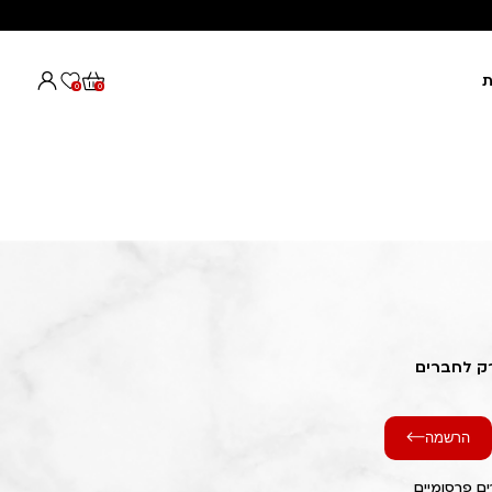
ת
0
0
רק לחברים
הרשמה
ם פרסומיים