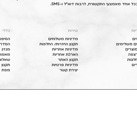
כל אחד מאמצעי התקשורת, לרבות דוא"ל ו-SMS.
יות
שירות
כללי
ים
מדיניות משלוחים
הסיפור
ם משלימים
תקנון החזרות/ החלפות
הסדרי 
וצרים
מדיניות אחריות
מגזין
 רצפה
הארכת אחריות
מאמרי
חלונות
תקנון האתר
שאלות
ים
מדיניות פרטיות
תקנון 
יצירת קשר
מפת א