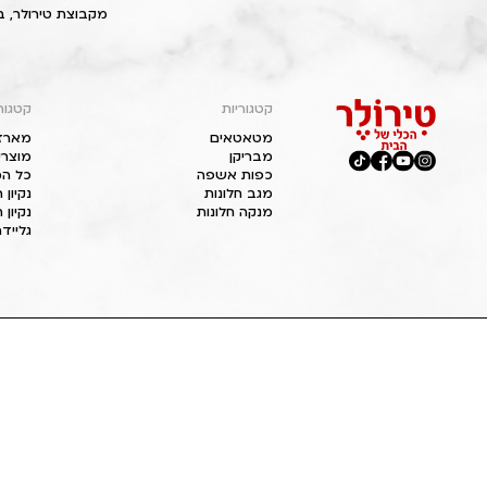
מקבוצת טירולר, ב
קטגוריות
קטגור
מטאטאים
מארז
מבריקן
מוצרי
כפות אשפה
כל המ
מגב חלונות
נקיון
מנקה חלונות
נקיון 
גליידר