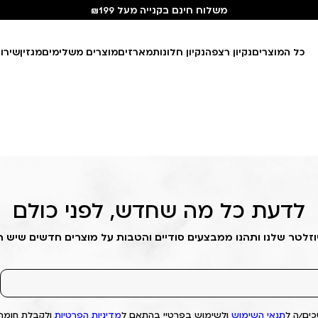
משלוח חינם בקנייה מעל ₪199
כל המוצרים
נקיון רצפה
נקיון חלונות
מארזים
מוצרים משלימים
מגזין
שירו
לדעת כל מה שחדש, לפני כולם
וזלטר שלנו ותהנו ממבצעים סודיים והטבות על מוצרים חדשים שיש 
ים/ה ל
תנאי השימוש
ולשימוש בפרטיי בהתאם ל
מדיניות הפרטיות
ולקבלת חומרי