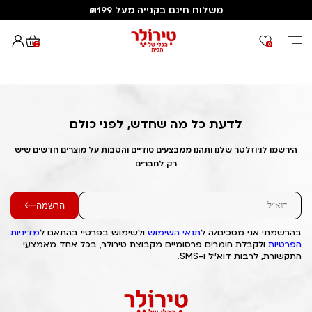
משלוח חינם בקנייה מעל ₪199
0
0
דף הבית
Out of Stock Alert 2025/02/03 1738576969
לדעת כל מה שחדש, לפני כולם
הירשמו לניוזלטר שלנו ותהנו ממבצעים סודיים והטבות על מוצרים חדשים שיש
רק לחברים
הרשמה
בהרשמתי אני מסכים/ה ל
תנאי השימוש
ולשימוש בפרטיי בהתאם ל
מדיניות
הפרטיות
ולקבלת חומרים פרסומיים מקבוצת טירולר, בכל אחד מאמצעי
התקשורת, לרבות דוא"ל ו-SMS.