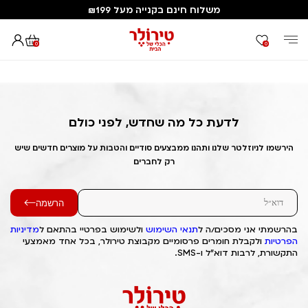
משלוח חינם בקנייה מעל ₪199
0
0
דף הבית
Out of Stock Alert 2025/02/03 1738572375
לדעת כל מה שחדש, לפני כולם
הירשמו לניוזלטר שלנו ותהנו ממבצעים סודיים והטבות על מוצרים חדשים שיש
רק לחברים
הרשמה
בהרשמתי אני מסכים/ה ל
תנאי השימוש
ולשימוש בפרטיי בהתאם ל
מדיניות
הפרטיות
ולקבלת חומרים פרסומיים מקבוצת טירולר, בכל אחד מאמצעי
התקשורת, לרבות דוא"ל ו-SMS.