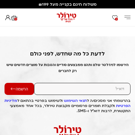
משלוח חינם בקנייה מעל ₪199
0
0
דף הבית
Out of Stock Alert 2025/02/03 1738572291
לדעת כל מה שחדש, לפני כולם
הירשמו לניוזלטר שלנו ותהנו ממבצעים סודיים והטבות על מוצרים חדשים שיש
רק לחברים
הרשמה
בהרשמתי אני מסכים/ה ל
תנאי השימוש
ולשימוש בפרטיי בהתאם ל
מדיניות
הפרטיות
ולקבלת חומרים פרסומיים מקבוצת טירולר, בכל אחד מאמצעי
התקשורת, לרבות דוא"ל ו-SMS.