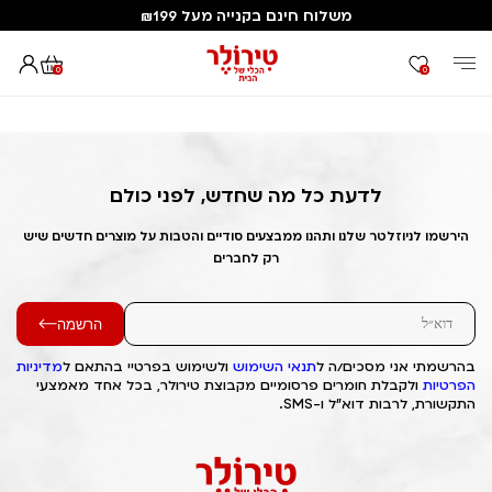
משלוח חינם בקנייה מעל ₪199
0
0
דף הבית
Out of Stock Alert 2025/02/03 1738563519
לדעת כל מה שחדש, לפני כולם
הירשמו לניוזלטר שלנו ותהנו ממבצעים סודיים והטבות על מוצרים חדשים שיש
רק לחברים
הרשמה
בהרשמתי אני מסכים/ה ל
תנאי השימוש
ולשימוש בפרטיי בהתאם ל
מדיניות
הפרטיות
ולקבלת חומרים פרסומיים מקבוצת טירולר, בכל אחד מאמצעי
התקשורת, לרבות דוא"ל ו-SMS.