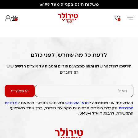
משלוח חינם בקנייה מעל ₪199
0
0
דף הבית
Out of Stock Alert 2025/02/02 1738503081
לדעת כל מה שחדש, לפני כולם
הירשמו לניוזלטר שלנו ותהנו ממבצעים סודיים והטבות על מוצרים חדשים שיש
רק לחברים
הרשמה
בהרשמתי אני מסכים/ה ל
תנאי השימוש
ולשימוש בפרטיי בהתאם ל
מדיניות
הפרטיות
ולקבלת חומרים פרסומיים מקבוצת טירולר, בכל אחד מאמצעי
התקשורת, לרבות דוא"ל ו-SMS.