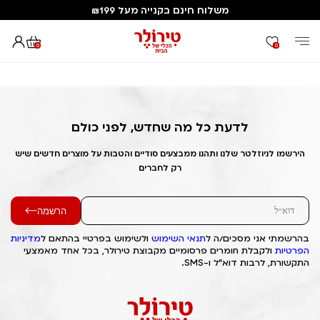
משלוח חינם בקנייה מעל ₪199
0
0
דף הבית
Out of Stock Alert 2025/02/02 1738486861
לדעת כל מה שחדש, לפני כולם
הירשמו לניוזלטר שלנו ותהנו ממבצעים סודיים והטבות על מוצרים חדשים שיש
רק לחברים
הרשמה
בהרשמתי אני מסכים/ה ל
תנאי השימוש
ולשימוש בפרטיי בהתאם ל
מדיניות
הפרטיות
ולקבלת חומרים פרסומיים מקבוצת טירולר, בכל אחד מאמצעי
התקשורת, לרבות דוא"ל ו-SMS.