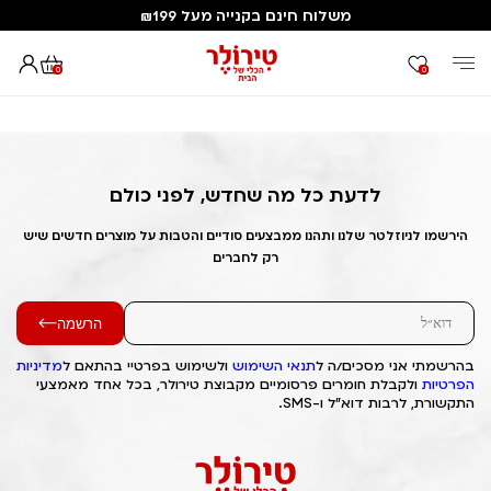
משלוח חינם בקנייה מעל ₪199
0
0
דף הבית
Out of Stock Alert 2025/02/02 1738472057
לדעת כל מה שחדש, לפני כולם
הירשמו לניוזלטר שלנו ותהנו ממבצעים סודיים והטבות על מוצרים חדשים שיש
רק לחברים
הרשמה
בהרשמתי אני מסכים/ה ל
תנאי השימוש
ולשימוש בפרטיי בהתאם ל
מדיניות
הפרטיות
ולקבלת חומרים פרסומיים מקבוצת טירולר, בכל אחד מאמצעי
התקשורת, לרבות דוא"ל ו-SMS.