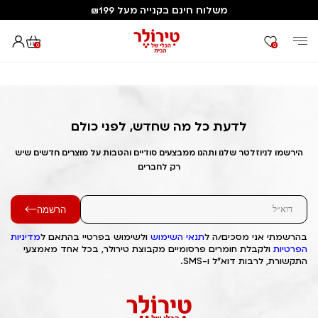
משלוח חינם בקנייה מעל ₪199
0
0
דף הבית
Out of Stock Alert 2025/01/31 1738303917
לדעת כל מה שחדש, לפני כולם
הירשמו לניוזלטר שלנו ותהנו ממבצעים סודיים והטבות על מוצרים חדשים שיש
רק לחברים
הרשמה
בהרשמתי אני מסכים/ה ל
תנאי השימוש
ולשימוש בפרטיי בהתאם ל
מדיניות
הפרטיות
ולקבלת חומרים פרסומיים מקבוצת טירולר, בכל אחד מאמצעי
התקשורת, לרבות דוא"ל ו-SMS.