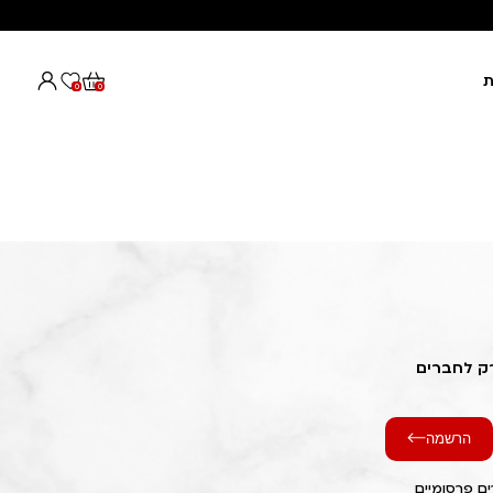
ת
0
0
רק לחברים
הרשמה
ם פרסומיים