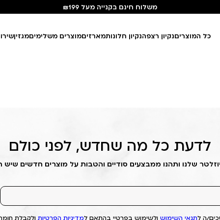
משלוח חינם בקנייה מעל ₪199
כל המוצרים
נקיון רצפה
נקיון חלונות
מארזים
מוצרים משלימים
מגזין
שירו
לדעת כל מה שחדש, לפני כולם
וזלטר שלנו ותהנו ממבצעים סודיים והטבות על מוצרים חדשים שיש 
ים/ה ל
תנאי השימוש
ולשימוש בפרטיי בהתאם ל
מדיניות הפרטיות
ולקבלת חומרי