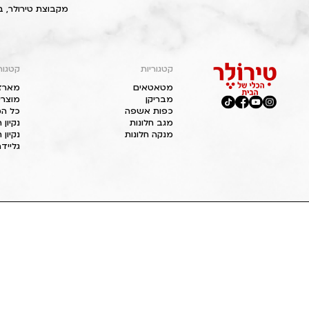
מקבוצת טירולר, ב
קטגוריות
קטגור
מטאטאים
מארז
מבריקן
מוצרי
כפות אשפה
כל המ
מגב חלונות
נקיון
מנקה חלונות
נקיון 
גליידר