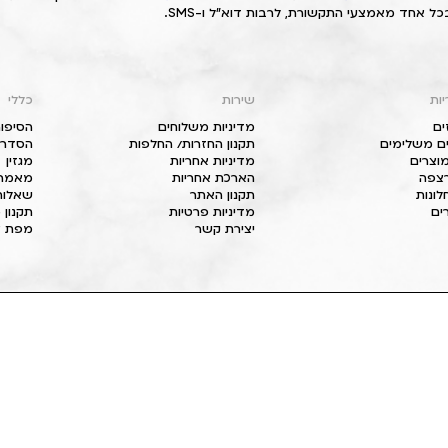
כל אחד מאמצעי התקשורת, לרבות דוא"ל ו-SMS.
יות
שירות
כללי
ים
מדיניות משלוחים
הסיפור
ם משלימים
תקנון החזרות/ החלפות
הסדרי 
וצרים
מדיניות אחריות
מגזין
 רצפה
הארכת אחריות
מאמרי
חלונות
תקנון האתר
שאלות
ים
מדיניות פרטיות
תקנון 
יצירת קשר
מפת א