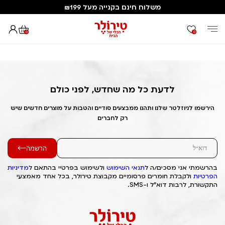
משלוח חינם בקנייה מעל ₪199
0
0
דף הבית
Out of Stock Alert 2025/01/26 1737918140
לדעת כל מה שחדש, לפני כולם
הירשמו לניוזלטר שלנו ותהנו ממבצעים סודיים והטבות על מוצרים חדשים שיש
רק לחברים
הרשמה
בהרשמתי אני מסכים/ה ל
תנאי השימוש
ולשימוש בפרטיי בהתאם ל
מדיניות
הפרטיות
ולקבלת חומרים פרסומיים מקבוצת טירולר, בכל אחד מאמצעי
התקשורת, לרבות דוא"ל ו-SMS.