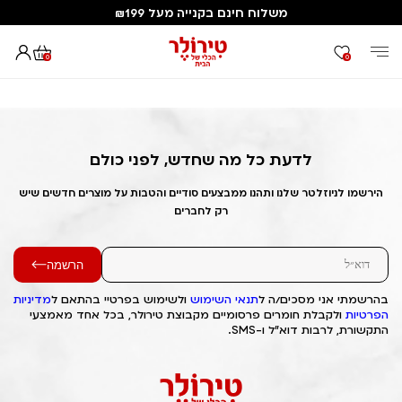
משלוח חינם בקנייה מעל ₪199
0
0
דף הבית
Out of Stock Alert 2025/01/26 1737876567
לדעת כל מה שחדש, לפני כולם
הירשמו לניוזלטר שלנו ותהנו ממבצעים סודיים והטבות על מוצרים חדשים שיש
רק לחברים
הרשמה
בהרשמתי אני מסכים/ה ל
תנאי השימוש
ולשימוש בפרטיי בהתאם ל
מדיניות
הפרטיות
ולקבלת חומרים פרסומיים מקבוצת טירולר, בכל אחד מאמצעי
התקשורת, לרבות דוא"ל ו-SMS.