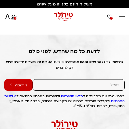
משלוח חינם בקנייה מעל ₪199
0
0
דף הבית
Out of Stock Alert 2025/01/26 1737873809
לדעת כל מה שחדש, לפני כולם
הירשמו לניוזלטר שלנו ותהנו ממבצעים סודיים והטבות על מוצרים חדשים שיש
רק לחברים
הרשמה
בהרשמתי אני מסכים/ה ל
תנאי השימוש
ולשימוש בפרטיי בהתאם ל
מדיניות
הפרטיות
ולקבלת חומרים פרסומיים מקבוצת טירולר, בכל אחד מאמצעי
התקשורת, לרבות דוא"ל ו-SMS.