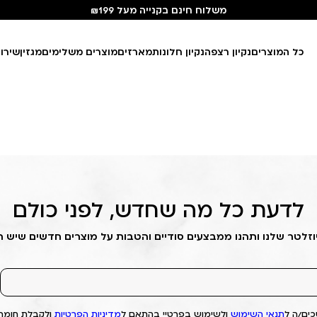
משלוח חינם בקנייה מעל ₪199
כל המוצרים
נקיון רצפה
נקיון חלונות
מארזים
מוצרים משלימים
מגזין
שירו
לדעת כל מה שחדש, לפני כולם
וזלטר שלנו ותהנו ממבצעים סודיים והטבות על מוצרים חדשים שיש 
ים/ה ל
תנאי השימוש
ולשימוש בפרטיי בהתאם ל
מדיניות הפרטיות
ולקבלת חומרי