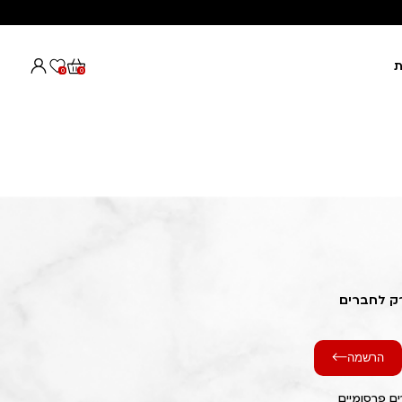
ת
0
0
רק לחברים
הרשמה
ם פרסומיים