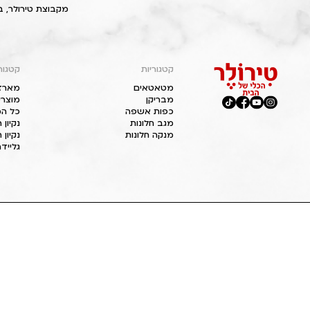
מקבוצת טירולר, ב
קטגוריות
קטגור
מטאטאים
מארז
מבריקן
מוצרי
כפות אשפה
כל המ
מגב חלונות
נקיון
מנקה חלונות
נקיון 
גליידר