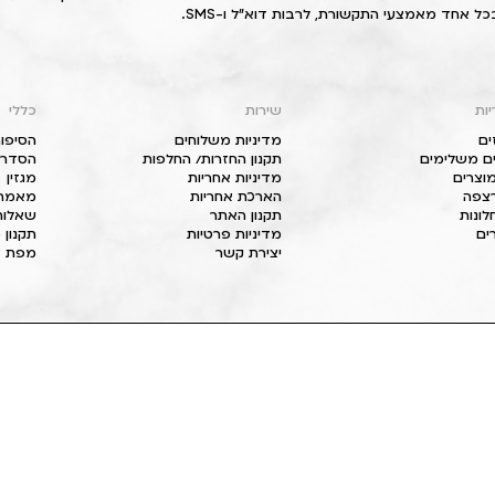
כל אחד מאמצעי התקשורת, לרבות דוא"ל ו-SMS.
יות
שירות
כללי
ים
מדיניות משלוחים
הסיפור
ם משלימים
תקנון החזרות/ החלפות
הסדרי 
וצרים
מדיניות אחריות
מגזין
 רצפה
הארכת אחריות
מאמרי
חלונות
תקנון האתר
שאלות
ים
מדיניות פרטיות
תקנון 
יצירת קשר
מפת א