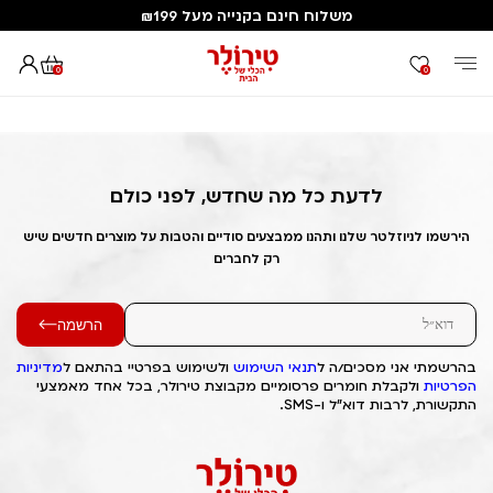
משלוח חינם בקנייה מעל ₪199
0
0
דף הבית
Out of Stock Alert 2025/01/20 1737338841
לדעת כל מה שחדש, לפני כולם
הירשמו לניוזלטר שלנו ותהנו ממבצעים סודיים והטבות על מוצרים חדשים שיש
רק לחברים
הרשמה
בהרשמתי אני מסכים/ה ל
תנאי השימוש
ולשימוש בפרטיי בהתאם ל
מדיניות
הפרטיות
ולקבלת חומרים פרסומיים מקבוצת טירולר, בכל אחד מאמצעי
התקשורת, לרבות דוא"ל ו-SMS.