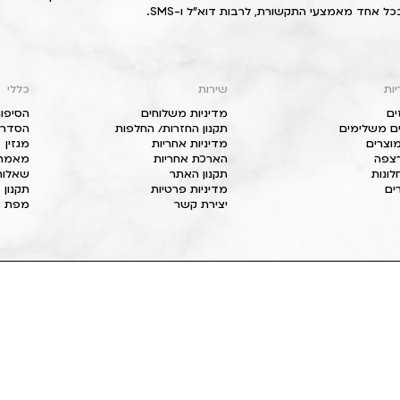
כל אחד מאמצעי התקשורת, לרבות דוא"ל ו-SMS.
יות
שירות
כללי
ים
מדיניות משלוחים
הסיפור
ם משלימים
תקנון החזרות/ החלפות
הסדרי 
וצרים
מדיניות אחריות
מגזין
 רצפה
הארכת אחריות
מאמרי
חלונות
תקנון האתר
שאלות
ים
מדיניות פרטיות
תקנון 
יצירת קשר
מפת א