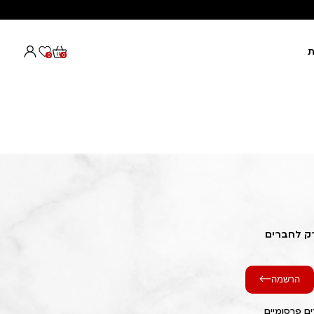
ת
0
0
רק לחברים
הרשמה
ם פרסומיים