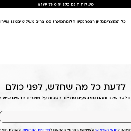
משלוח חינם בקנייה מעל ₪199
כל המוצרים
נקיון רצפה
נקיון חלונות
מארזים
מוצרים משלימים
מגזין
שירו
לדעת כל מה שחדש, לפני כולם
וזלטר שלנו ותהנו ממבצעים סודיים והטבות על מוצרים חדשים שיש 
ים/ה ל
תנאי השימוש
ולשימוש בפרטיי בהתאם ל
מדיניות הפרטיות
ולקבלת חומרי