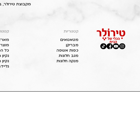
מקבוצת טירולר, ב
קטגוריות
קטגור
מטאטאים
מארז
מבריקן
מוצרי
כפות אשפה
כל המ
מגב חלונות
נקיון
מנקה חלונות
נקיון 
גליידר