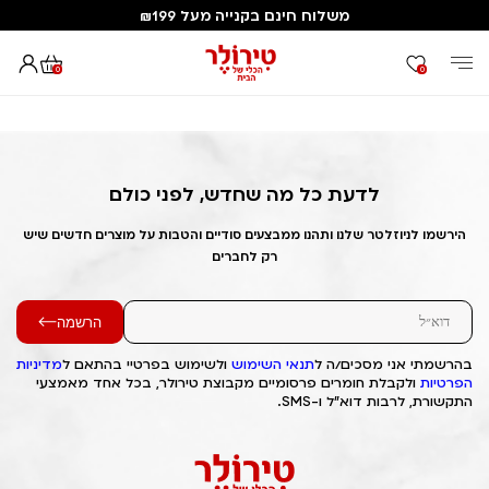
משלוח חינם בקנייה מעל ₪199
0
0
דף הבית
Out of Stock Alert 2025/01/18 1737214695
לדעת כל מה שחדש, לפני כולם
הירשמו לניוזלטר שלנו ותהנו ממבצעים סודיים והטבות על מוצרים חדשים שיש
רק לחברים
הרשמה
בהרשמתי אני מסכים/ה ל
תנאי השימוש
ולשימוש בפרטיי בהתאם ל
מדיניות
הפרטיות
ולקבלת חומרים פרסומיים מקבוצת טירולר, בכל אחד מאמצעי
התקשורת, לרבות דוא"ל ו-SMS.