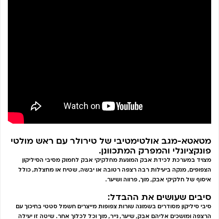
מטאטא-מגב אולטימטיבי של טירולר עם ראש מולטי
פונקציונלי והמפרק המתכוונן.
מצויד במערכת לכידת אבק המונעת מחלקיקי אבק לחמוק מסיבי הסיליקון
הצפופים, מנקה ביעילות רבה רצפה רטובה או יבשה, שטיח או מחצלת, כולל
איסוף של חלקיקי אבק, מוך, פרווה ושיער.
סיבים שעושים את ההבדל:
סיבי סיליקון מסודרים בשמונה שורות צפופות מייצרים חשמל סטטי בחיכוך עם
הרצפה ומושכים אליהם אבק, שיער, נייר, מוך וכל לכלוך אחר. שיטה זו יעילה