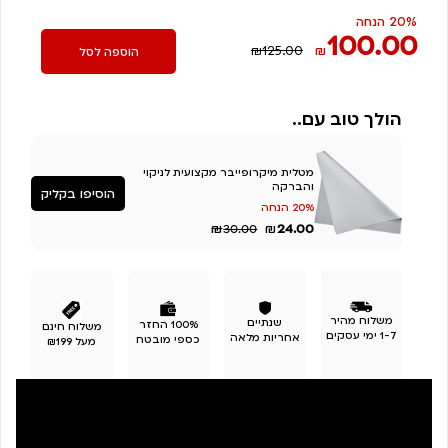
מפרקי
20% הנחה
100.00
מגב
₪125.00
₪
הוספה לסל
מובנה
הולך טוב עם..
מטלית מיקרופייבר מקצועית לניקוי
והברקה
הוסיפו בקליק
20% הנחה
₪
₪
24.00
30.00
משלוח מהיר
שנתיים
100% החזר
משלוח חינם
1-7 ימי עסקים
אחריות מלאה
כספי מובטח
מעל ₪199