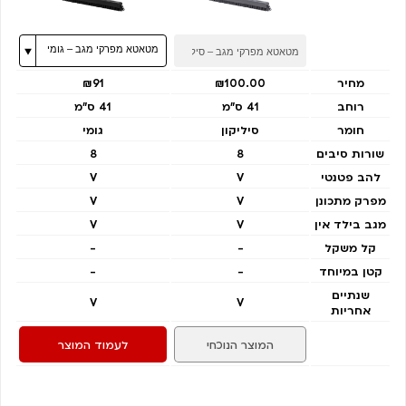
מחיר
₪100.00
₪91
רוחב
41 ס"מ
41 ס"מ
חומר
סיליקון
גומי
שורות סיבים
8
8
להב פטנטי
V
V
מפרק מתכונן
V
V
מגב בילד אין
V
V
קל משקל
-
-
קטן במיוחד
-
-
שנתיים
V
V
אחריות
המוצר הנוכחי
לעמוד המוצר