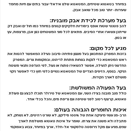
במיוחד בטאטוא שטיחים, המטאטא שלנו אידאלי עבור בתים עם חיות מחמד
שעירות- יותר טוב מכל שואב אבק.
בעל מערכת לכידת אבק מובנית:
להב פטנטי שטוח אוסף ביסודיות חלקיקים קטנים במיוחד כמו חול ים ואבק דק
שייתכן ונשארו אחרי הסיבים. מתאים לכל סוגי המשטחים כגון אבן, מרצפות, עץ
או בטון.
מגיע לכל מקום:
בזכות המפרק המתכוונן בעל מנגנון פתיחה-סיבוב-נעילה המאפשר להטות את
ראש המטאטא כדי לנקות בנוחות מתחת לריהוט, ובמקומות צרים. המפרק
החדשני ניתן לנעילה, אפשר להשאירו פתוח או נעול, לפי העדפה ותנאי משטח
הניקוי. בנוסף, הזיפים הצדיים של המטאטא נטויים כלפי חוץ כדי לאפשר ניקוי
מושלם לאורך הקירות.
בעל הפעולה המשולשת:
כולל מגב מובנה בצידו השני, עם המטאטא של טירולר תוכלו לבצע גם פעולת
טאטוא, קרצוף רטוב לפני שטיפה וגם גריפת מים, והכל בכלי אחד.
איכות החומרים הגבוהה בעולם:
הרב-מג עשוי מיציקה אחת של 100% סיליקון, לא שורט רהיטים, לא נשחק, לא
מתבלה ולא משנה את צורתו. שומר על איכות טאטוא מושלמת לאורך
שנים.מגיע עם מקל נירוסטה טלסקופי אל-חלד, ארוך במיוחד, צבוע באפוקסי