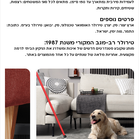
לעמידות מירבית (מתארך עד 150 ס”מ). מתאים לכל סוגי המשטחים: רצפות,
שטיחים, קירות ותקרות.
פרטים נוספים
ארץ יצור: סין. יצרן: טירולר האוסוואר טכנולוגי, סין. יבואן: טירולר בע"מ. כתובת:
התמר, נווה ימין, ישראל.
טירולר רב-מגב המקורי משנת 1987:
מותג שקובע סטנדרטים חדשים של איכות ומשדרג את הניקיון הביתי לרמה
מקצועית. אחריות מלאה של שנתיים על כל אחד מהמוצרים באתר.