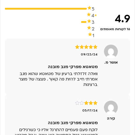
5
4.9
4
3
2
16 לקוחות מאומתים
1
דורג
5
מתוך
09/23/24
5
אושר מ.
מטאטא מפרקי מגב מובנה
וואלה זלזלתי ברעיון של מטאטא שהוא מגב
אמרתי חייב להיות פה קאץ' . פצצה של מוצר
ברצינות
דורג
3
05/17/24
מתוך 5
קירה
מטאטא מפרקי מגב מובנה
לוקח פעם פעמיים להתרגל אליו כי כשרגילים