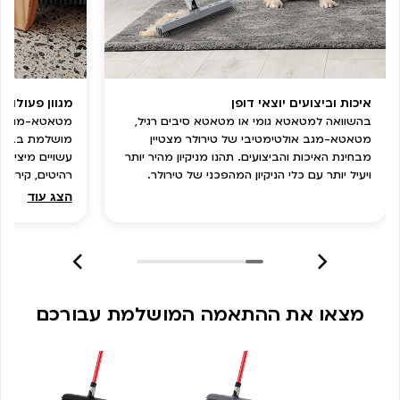
איכות וביצועים יוצאי דופן
מגוון פעולות
בהשוואה למטאטא גומי או מטאטא סיבים רגיל,
מטאטא-מגב או
מטאטא-מגב אולטימטיבי של טירולר מצטיין
מושלמת בבית 
מבחינת האיכות והביצועים. תהנו מניקיון מהיר יותר
ויעיל יותר עם כלי הניקיון המהפכני של טירולר.
רהיטים, קירות
אתכם שנים רב
הצג עוד
מצאו את ההתאמה המושלמת עבורכם