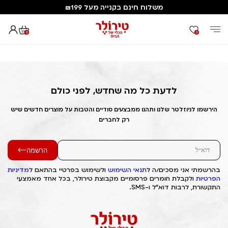
משלוח חינם בקנייה מעל ₪199
0
0
דף הבית
Out of Stock Alert 2025/06/28 1751086162
לדעת כל מה שחדש, לפני כולם
הירשמו לניוזלטר שלנו ותהנו ממבצעים סודיים והטבות על מוצרים חדשים שיש
רק לחברים
הרשמה
בהרשמתי אני מסכים/ה ל
תנאי השימוש
ולשימוש בפרטיי בהתאם ל
מדיניות
הפרטיות
ולקבלת חומרים פרסומיים מקבוצת טירולר, בכל אחד מאמצעי
התקשורת, לרבות דוא"ל ו-SMS.