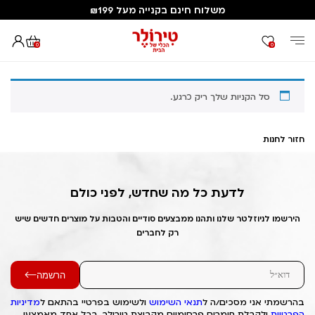
משלוח חינם בקנייה מעל ₪199
0
0
דף הבית
Cart
סל הקניות שלך ריק כרגע.
חזור לחנות
לדעת כל מה שחדש, לפני כולם
הירשמו לניוזלטר שלנו ותהנו ממבצעים סודיים והטבות על מוצרים חדשים שיש
רק לחברים
הרשמה
בהרשמתי אני מסכים/ה ל
תנאי השימוש
ולשימוש בפרטיי בהתאם ל
מדיניות
הפרטיות
ולקבלת חומרים פרסומיים מקבוצת טירולר, בכל אחד מאמצעי